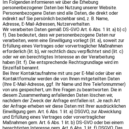
Im Folgenden informieren wir über die Erhebung
personenbezogener Daten bei Nutzung unserer Website.
Personenbezogene Daten sind alle Daten, die direkt oder
indirekt auf Sie persönlich beziehbar sind, z. B. Name,
Adresse, E-Mail-Adressen, Nutzerverhalten.
Wir verarbeiten Daten gemäß DS-GVO Art. 6 Abs. 1 lit. a) b) c)
f). Das bedeutet, dass wir personenbezogene Daten nur
verarbeiten, wenn eine Einwilligung vorliegt (lit. a), soweit zur
Erfüllung eines Vertrages oder vorvertraglicher Maßnahmen
erforderlich (lit. b), wir rechtlich dazu verpflichtet sind (lit. c)
oder wir ein berechtigtes Interesse an der Verarbeitung
haben (lit. f). Die entsprechende Rechtsgrundlage wird im
Einzelfall benannt.
Bei Ihrer Kontaktaufnahme mit uns per E-Mail oder über ein
Kontaktformular werden die von Ihnen mitgeteilten Daten
(Ihre E-Mail-Adresse, ggf. Ihr Name und Ihre Telefonnummer)
von uns gespeichert, um Ihre Fragen zu beantworten. Die in
diesem Zusammenhang anfallenden Daten löschen wir,
nachdem der Zweck der Anfrage entfallen ist. Je nach Art
der Anfrage erheben wir diese Daten mit Ihrer ausdrücklichen
Einwilligung gem. Art. 6 Abs. 1 lit. a) DSGVO, zur Abwicklung
und Erfüllung eines Vertrages oder vorvertraglicher
Maßnahmen gem. Art. 6 Abs. 1 lit. b) DS-GVO oder bei einem
berechtigten Interesse gem. Art. 6 Abs. 1 lit. f) DSGVO. Das