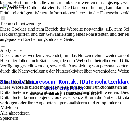
bieten. Bestimmte Inhalte von Drittanbietern werden nur angezeigt, we
entsprechende Option aktiviert ist. Die Datenverarbeitung kann dann a
Drittland erfolgen. Weitere Informationen hierzu in der Datenschutzerk
Technisch notwendige
Diese Cookies sind zum Betrieb der Webseite notwendig, z.B. zum Sc
Hackerangriffen und zur Gewährleistung eines konsistenten und der N
angepassten Erscheinungsbilds der Seite.
Analytische
Diese Cookies werden verwendet, um das Nutzererlebnis weiter zu opt
Hierunter fallen auch Statistiken, die dem Webseitenbetreiber von Dritt
Verfügung gestellt werden, sowie die Ausspielung von personalisierte
durch die Nachverfolgung der Nutzeraktivität über verschiedene Webse
Startseite
|
Impressum
|
Kontakt
|
Datenschutzerklär
Drittanbieter-Inhalte
Diese Webseite bietet möglicherweise Inhalte oder Funktionalitäten an,
weiterempfehlen
Drittanbietern eigenverantwortlich zur Verfügung gestellt werden. Dies
Letzte Änderung: 15.06.2026 | © 2026
Drittanbieter können eigene Cookies setzen, z.B. um die Nutzeraktivitä
verfolgen oder ihre Angebote zu personalisieren und zu optimieren.
Ablehnen
Alle akzeptieren
Speichern