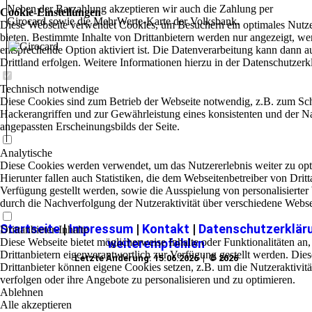
Neben der Barzahlung akzeptieren wir auch die Zahlung per
Cookie-Einstellungen
Girocard sowie die MehrWerte-Karte der Volksbank.
Diese Webseite verwendet Cookies, um Besuchern ein optimales Nutze
bieten. Bestimmte Inhalte von Drittanbietern werden nur angezeigt, we
entsprechende Option aktiviert ist. Die Datenverarbeitung kann dann a
Drittland erfolgen. Weitere Informationen hierzu in der Datenschutzerk
Technisch notwendige
Diese Cookies sind zum Betrieb der Webseite notwendig, z.B. zum Sc
Hackerangriffen und zur Gewährleistung eines konsistenten und der N
angepassten Erscheinungsbilds der Seite.
Analytische
Diese Cookies werden verwendet, um das Nutzererlebnis weiter zu opt
Hierunter fallen auch Statistiken, die dem Webseitenbetreiber von Dritt
Verfügung gestellt werden, sowie die Ausspielung von personalisierte
durch die Nachverfolgung der Nutzeraktivität über verschiedene Webse
Startseite
|
Impressum
|
Kontakt
|
Datenschutzerklär
Drittanbieter-Inhalte
Diese Webseite bietet möglicherweise Inhalte oder Funktionalitäten an,
weiterempfehlen
Drittanbietern eigenverantwortlich zur Verfügung gestellt werden. Dies
Letzte Änderung: 15.06.2026 | © 2026
Drittanbieter können eigene Cookies setzen, z.B. um die Nutzeraktivitä
verfolgen oder ihre Angebote zu personalisieren und zu optimieren.
Ablehnen
Alle akzeptieren