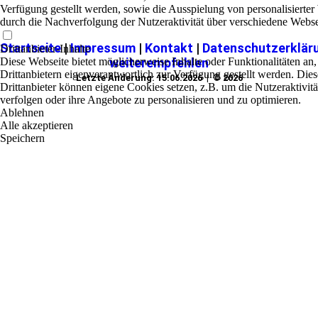
Verfügung gestellt werden, sowie die Ausspielung von personalisierte
durch die Nachverfolgung der Nutzeraktivität über verschiedene Webse
Startseite
|
Impressum
|
Kontakt
|
Datenschutzerklär
Drittanbieter-Inhalte
Diese Webseite bietet möglicherweise Inhalte oder Funktionalitäten an,
weiterempfehlen
Drittanbietern eigenverantwortlich zur Verfügung gestellt werden. Dies
Letzte Änderung: 15.06.2026 | © 2026
Drittanbieter können eigene Cookies setzen, z.B. um die Nutzeraktivitä
verfolgen oder ihre Angebote zu personalisieren und zu optimieren.
Ablehnen
Alle akzeptieren
Speichern