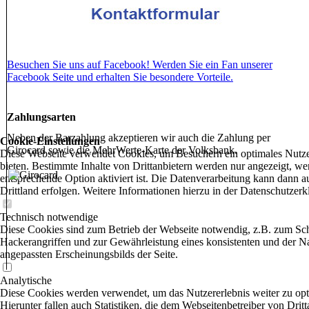
Besuchen Sie uns auf Facebook! Werden Sie ein Fan unserer
Facebook Seite und erhalten Sie besondere Vorteile.
Zahlungsarten
Neben der Barzahlung akzeptieren wir auch die Zahlung per
Cookie-Einstellungen
Girocard sowie die MehrWerte-Karte der Volksbank.
Diese Webseite verwendet Cookies, um Besuchern ein optimales Nutze
bieten. Bestimmte Inhalte von Drittanbietern werden nur angezeigt, we
entsprechende Option aktiviert ist. Die Datenverarbeitung kann dann a
Drittland erfolgen. Weitere Informationen hierzu in der Datenschutzerk
Technisch notwendige
Diese Cookies sind zum Betrieb der Webseite notwendig, z.B. zum Sc
Hackerangriffen und zur Gewährleistung eines konsistenten und der N
angepassten Erscheinungsbilds der Seite.
Analytische
Diese Cookies werden verwendet, um das Nutzererlebnis weiter zu opt
Hierunter fallen auch Statistiken, die dem Webseitenbetreiber von Dritt